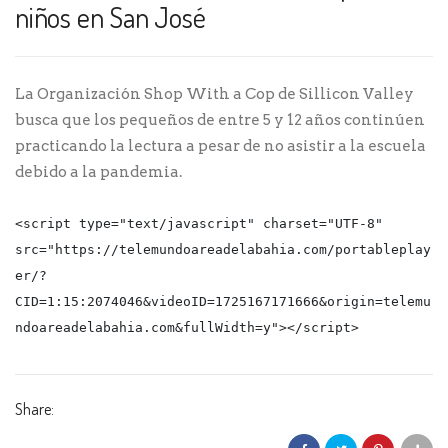
niños en San José
La Organización Shop With a Cop de Sillicon Valley
busca que los pequeños de entre 5 y 12 años continúen
practicando la lectura a pesar de no asistir a la escuela
debido a la pandemia.
<script type="text/javascript" charset="UTF-8" 
src="https://telemundoareadelabahia.com/portableplay
er/?
CID=1:15:2074046&videoID=1725167171666&origin=telemu
ndoareadelabahia.com&fullWidth=y"></script>
Share: